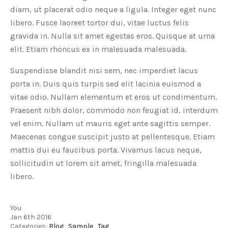
diam, ut placerat odio neque a ligula. Integer eget nunc
libero. Fusce laoreet tortor dui, vitae luctus felis
gravida in. Nulla sit amet egestas eros. Quisque at urna
elit. Etiam rhoncus ex in malesuada malesuada.
Suspendisse blandit nisi sem, nec imperdiet lacus
porta in. Duis quis turpis sed elit lacinia euismod a
vitae odio. Nullam elementum et eros ut condimentum.
Praesent nibh dolor, commodo non feugiat id, interdum
vel enim. Nullam ut mauris eget ante sagittis semper.
Maecenas congue suscipit justo at pellentesque. Etiam
mattis dui eu faucibus porta. Vivamus lacus neque,
sollicitudin ut lorem sit amet, fringilla malesuada
libero.
You
Jan 6th 2016
Categories:
Blog
,
Sample
,
Tag