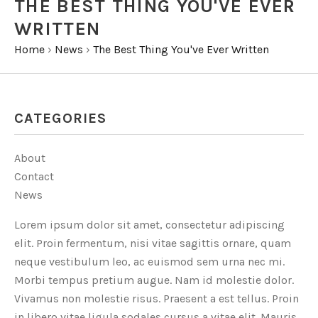
THE BEST THING YOU'VE EVER
WRITTEN
Home
›
News
›
The Best Thing You've Ever Written
CATEGORIES
About
Contact
News
Lorem ipsum dolor sit amet, consectetur adipiscing
elit. Proin fermentum, nisi vitae sagittis ornare, quam
neque vestibulum leo, ac euismod sem urna nec mi.
Morbi tempus pretium augue. Nam id molestie dolor.
Vivamus non molestie risus. Praesent a est tellus. Proin
in libero vitae ligula sodales cursus a vitae elit. Mauris